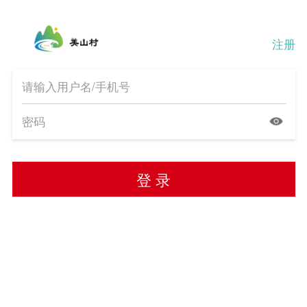
注册
登 录