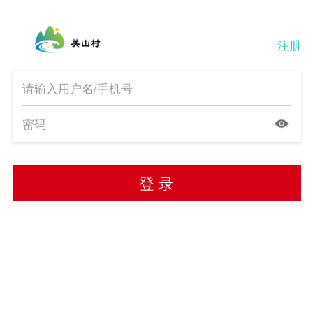
注册
登 录