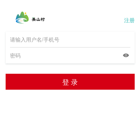
注册
登 录