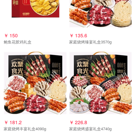
￥
150
￥
135.6
鲍鱼花胶鸡礼盒
家庭烧烤臻宴礼盒3570g
￥
181.2
￥
226.8
家庭烧烤丰宴礼盒4090g
家庭烧烤盛宴礼盒4740g