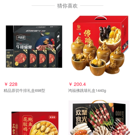
猜你喜欢
￥
228
￥
200.4
精品原切牛排礼盒698型
鸿福佛跳墙礼盒1440g