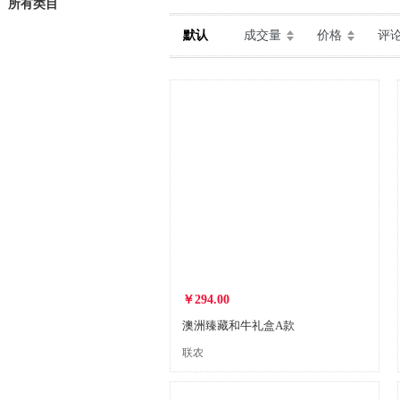
所有类目
默认
成交量
价格
评
￥294.00
澳洲臻藏和牛礼盒A款
联农