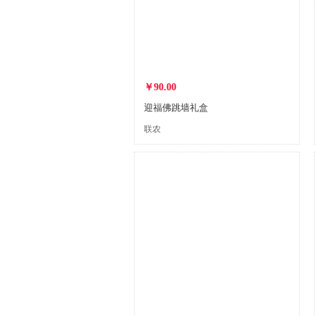
￥90.00
迎福佛跳墙礼盒
联农