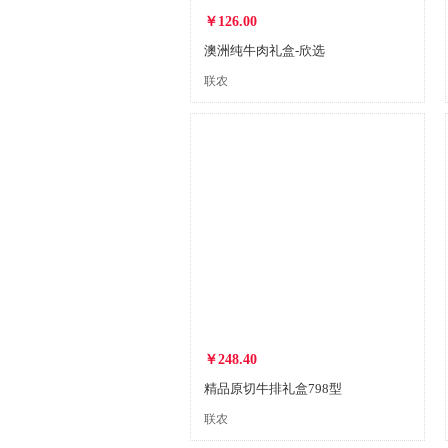
￥126.00
澳洲纯牛肉礼盒-欣选
联农
￥248.40
精品原切牛排礼盒798型
联农