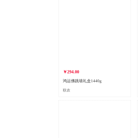
￥294.00
鸿运佛跳墙礼盒1440g
联农