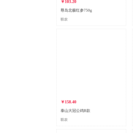
￥103.20
尊岛北极红参750g
联农
￥158.40
泰山大冠公鸡B款
联农