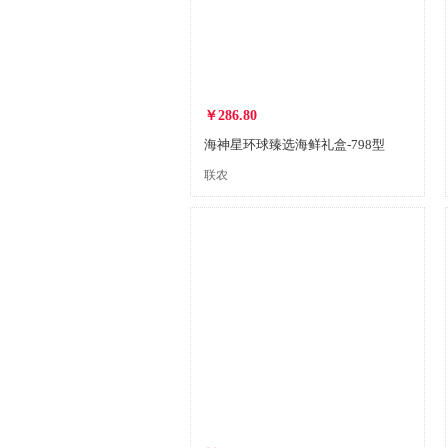
￥286.80
海神星环球臻选海鲜礼盒-798型
联农