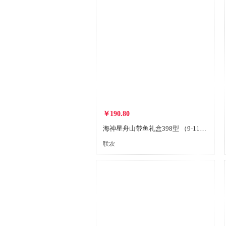
￥190.80
海神星舟山带鱼礼盒398型 （9-11条）
联农