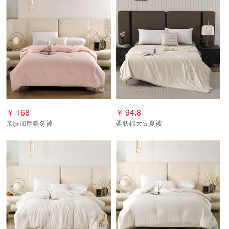
￥
168
￥
94.8
亲肤加厚暖冬被
柔肤棉大豆夏被