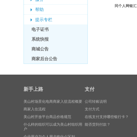
同个人网银汇
帮助
提示专栏
电子证书
系统快报
商城公告
商家后台公告
新手上路
支付
美山村场景化电商商家入驻流程概要
公司转账说明
商家入住流程
支付方式
美山村开放平台商品价格规范
在线支付支持哪些银行卡？
什么样的组织可以成为美山村组织用
能否货到付款？
户
企业用户与个人用户有什么区别