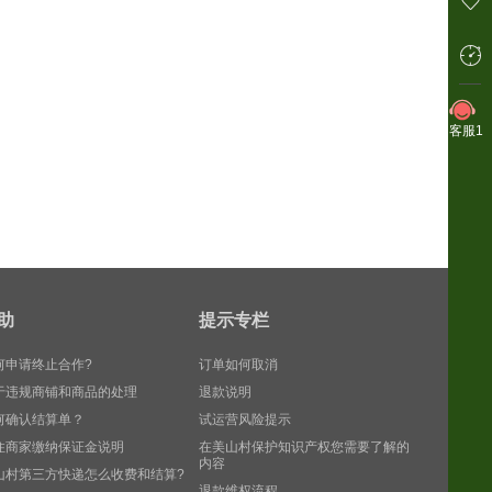
客服1
助
提示专栏
何申请终止合作?
订单如何取消
于违规商铺和商品的处理
退款说明
何确认结算单？
试运营风险提示
住商家缴纳保证金说明
在美山村保护知识产权您需要了解的
内容
山村第三方快递怎么收费和结算?
退款维权流程