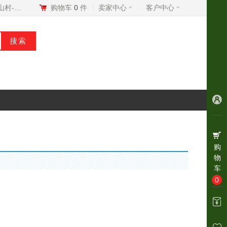
我的美山村-村BD
购物车
0
件
卖家中心
客户中心
购
物
车
0