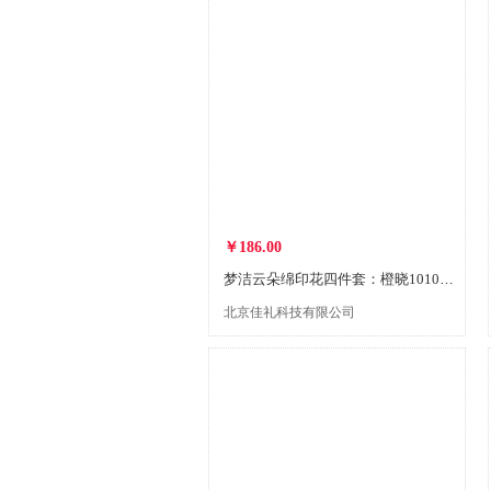
￥186.00
梦洁云朵绵印花四件套：橙晓1010189049
北京佳礼科技有限公司