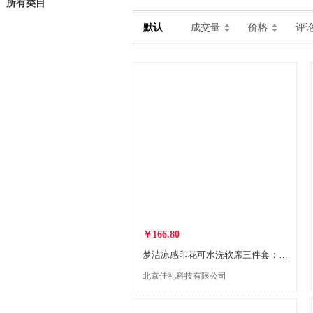
所有类目
默认
成交量
价格
评
￥166.80
梦洁凉感印花可水洗软席三件套：森呼吸1010789008
北京佳礼科技有限公司