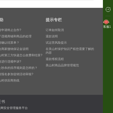
助
提示专栏
客服1
何申请终止合作?
订单如何取消
于违规商铺和商品的处理
退款说明
何确认结算单？
试运营风险提示
住商家缴纳保证金说明
在美山村保护知识产权您需要了解的
内容
山村第三方快递怎么收费和结算?
退款维权流程
何进行违规申诉?
美山村商品品牌管理规范
上秒杀的排序规则是怎样的？
何报名参加促销活动审核?
山村供应商热线
证书
联网安全管理服务平台