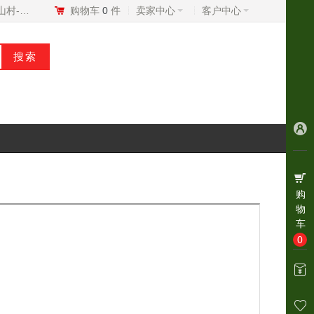
我的美山村-村BD
购物车
0
件
卖家中心
客户中心
购
物
车
0