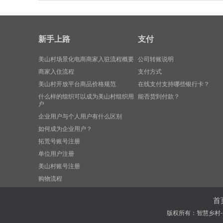
新手上路
支付
美山村场景化电商商家入驻流程概要
公司转账说明
商家入住流程
支付方式
美山村开放平台商品价格规范
在线支付支持哪些银行卡？
什么样的组织可以成为美山村组织用
能否货到付款？
户
企业用户与个人用户有什么区别
​如何成为企业用户？
拓荒号账号注册
单位用户注册
美山村账号注册
购物流程
首
版权所有：智慧乡村-美山村 Co