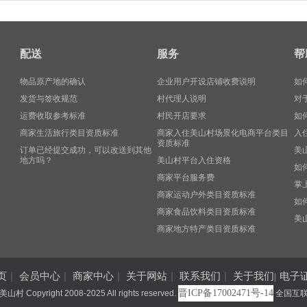
配送
服务
帮
物品原产地的确认
企业用户开设店铺收费说明
如
发货与签收规范
村代理人说明
对
运费收取参考标准
村民开店要求
如
商家生活旅行类目资质标准
商家入住美山村场景化电商平台类目
入
资质标准
订单已经提交成功，可以改送到其他
美
地方吗？
美山村平台入住资格
如
商家平台服务费
掌
商家运动户外类目资质标准
如
商家食品饮料类目资质标准
美
商家地方特产类目资质标准
页
|
会员中心
|
商家中心
|
关于网站
|
联系我们
|
关于我们
电子
|
晋ICP备17002471号-14
pyright 2008-2025 All rights reserved.
全国互