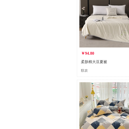
￥94.80
柔肤棉大豆夏被
联农