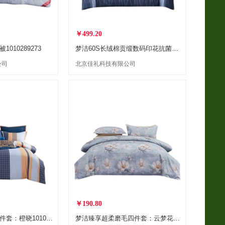
￥499.20
010289273
梦洁60S长绒棉贡缎数码印花抗菌四件套：阡陌.微澜1010189116
公司
北京佳礼科技有限公司
￥190.80
梦洁云朵绵印花四件套：橙晓1010189049
梦洁臻享超柔磨毛四件套：云梦花间1010189120