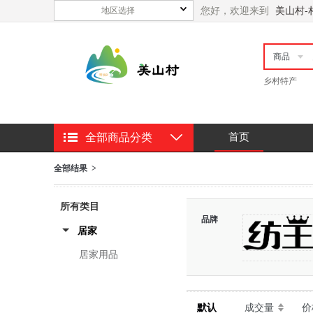
您好，欢迎来到
美山村-
地区选择
商品
乡村特产
首页
全部商品分类
全部结果 >
所有类目
品牌
居家
居家用品
纺王
默认
成交量
价