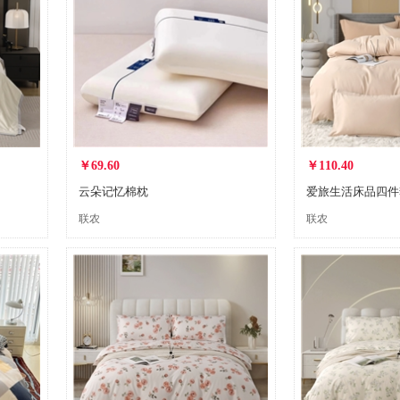
￥69.60
￥110.40
云朵记忆棉枕
爱旅生活床品四件
联农
联农