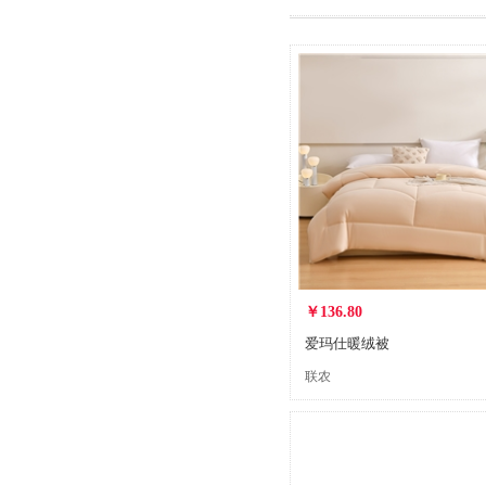
￥136.80
爱玛仕暖绒被
联农