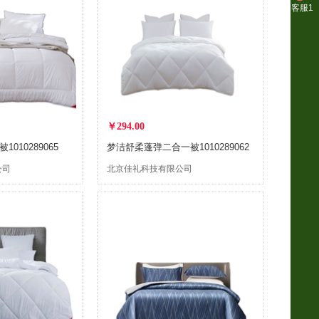
客服1
￥294.00
010289065
梦洁舒柔蓬弹二合一被1010289062
公司
北京佳礼科技有限公司