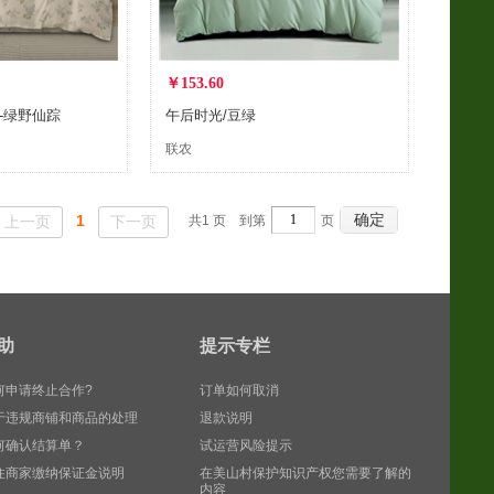
￥153.60
-绿野仙踪
午后时光/豆绿
联农
确定
1
上一页
下一页
共
1
页 到第
页
助
提示专栏
何申请终止合作?
订单如何取消
于违规商铺和商品的处理
退款说明
何确认结算单？
试运营风险提示
住商家缴纳保证金说明
在美山村保护知识产权您需要了解的
内容