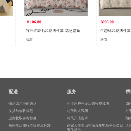
￥106.80
￥96.00
竹纤维磨毛印花四件套-花意悠扬
生态棉印花四件套
联农
联农
配送
服务
帮
物品原产地的确认
企业用户开设店铺收费说明
如
发货与签收规范
村代理人说明
对
运费收取参考标准
村民开店要求
如
商家生活旅行类目资质标准
商家入住美山村场景化电商平台类目
入
资质标准