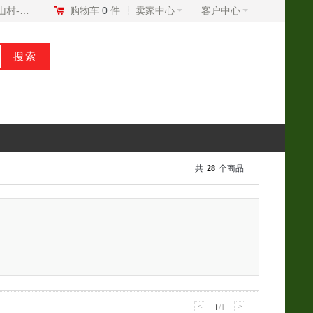
我的美山村-村BD
购物车
0
件
卖家中心
客户中心
共
28
个商品
<
>
1
/1