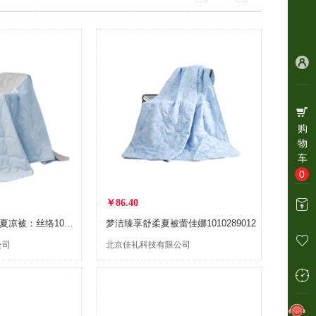
购
物
车
0
￥86.40
梦洁舒柔清爽抗菌夏凉被：丝络1010289153
梦洁臻享舒柔夏被蕾佳娜1010289012
公司
北京佳礼科技有限公司