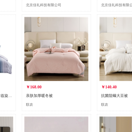
北京佳礼科技有限公司
北京佳礼科技有限
￥168.00
￥140.40
梦洁臻享超柔磨毛四件套：赫兹旋律1010189119
亲肤加厚暖冬被
抗菌阻螨大豆被
联农
联农