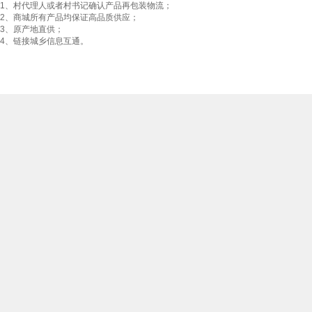
1、村代理人或者村书记确认产品再包装物流；
2、商城所有产品均保证高品质供应；
3、原产地直供；
4、链接城乡信息互通。