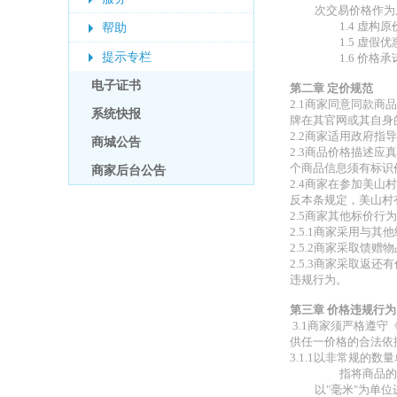
次交易价格作为
1.4 虚
帮助
1.5 虚
提示专栏
1.6 价
电子证书
第二章 定价规范
2.1商家同意同款
系统快报
牌在其官网或其自身
2.2商家适用政府
商城公告
2.3商品价格描述
个商品信息须有标识
商家后台公告
2.4商家在参加美
反本条规定，美山村
2.5商家其他标价行为
2.5.1商家采用
2.5.2商家采取
2.5.3商家采取
违规行为。
第三章 价格违规行为
3.1商家须严格遵
供任一价格的合法依
3.1.1以非常规的数
指将商品的
以"毫米"为单