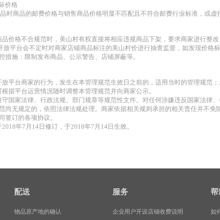
实际价格
品时商品的邮费价格与销售商品价格明显不匹配且不符合邮费行业标准，或虚
现商品价格不合规范时，美山村有权直接将相应违规商品下架，要求商家进行整
山村开放平台会不定时对商家店铺商品标注的美山村价进行抽查监督，如发现价
控措施：限制发布商品、公示警告、店铺屏蔽等。
村开放平台商家的行为，发生在本管理规范生效日之前的，适用当时的管理规范
村可根据平台运营情况随时调整本管理规范并向商家公示。
应遵守国家法律、行政法规、部门规章等规范性文件。对任何涉嫌违反国家法律
范尚无规定的，依照法律法规处理。商家依据相关规则承担的相关责任并不免
司签订的各项协议。
于2018年7月14日修订，于2018年7月14日生效。
配送
服务
帮
物品原产地的确认
企业用户开设店铺收费说明
如