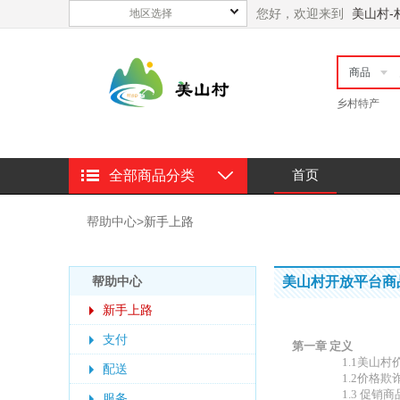
您好，欢迎来到
美山村-
地区选择
商品
乡村特产
首页
全部商品分类
帮助中心
>
新手上路
帮助中心
美山村开放平台商
新手上路
支付
第一章 定义
1.1美山
配送
1.2价格
1.3 促
服务