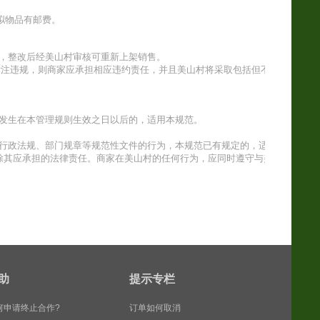
拟物品有邮费。
改，整改后经美山村审核可重新上架销售。
格标注违规，则商家应承担相应违约责任，并且美山村将采取包括但不
；发生在本管理规则生效之日以后的，适用本规范。
、行政法规、部门规章等规范性文件的行为，本规范已有规定的，适用
除其应承担的法律责任。商家在美山村的任何行为，应同时遵守与美
助
提示专栏
何申请终止合作?
订单如何取消