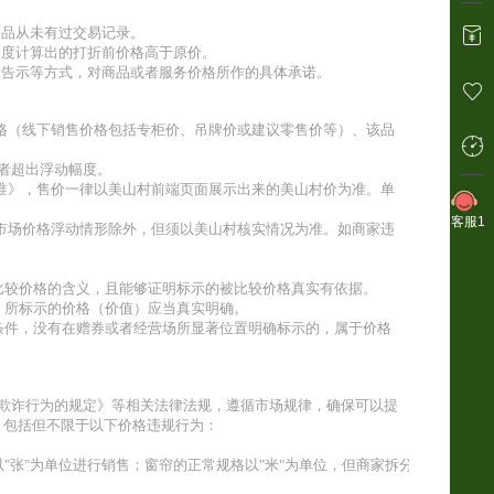
商品从未有过交易记录。
幅度计算出的打折前价格高于原价。
铺告示等方式，对商品或者服务价格所作的具体承诺。
价格（线下销售价格包括专柜价、吊牌价或建议零售价等）、该品
或者超出浮动幅度。
标准》，售价一律以美山村前端页面展示出来的美山村价为准。单
客服1
，市场价格浮动情形除外，但须以美山村核实情况为准。如商家违
被比较价格的含义，且能够证明标示的被比较价格真实有依据。
的，所标示的价格（价值）应当真实明确。
用条件，没有在赠券或者经营场所显著位置明确标示的，属于价格
格欺诈行为的规定》等相关法律法规，遵循市场规律，确保可以提
，包括但不限于以下价格违规行为：
"张"为单位进行销售；窗帘的正常规格以"米"为单位，但商家拆分后