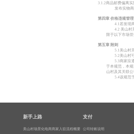
3.1.2商品邮费偏离
发布实物商
第四章 价格违规管理
4.1若发
4.2 美
限于以下市场管
第五章 附则
5.1美山
5.2美山
5.3商家
于本规范，本规
山村及其关联公
5.4该规范
新手上路
支付
美山村场景化电商商家入驻流程概要
公司转账说明