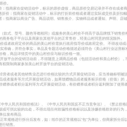
原价。
构原价：指商家在促销活动中，标示的原价虚假，商品原价交易记录并不存在或者
假优惠折价：指商家在促销活动中，标示的打折前价格或者通过实际成交价及折扣
格承诺：指商家以商业广告、商品说明、销售推介、实物样品或者通知、声明、店
商品（款式、型号、颜色等都相同）或服务的美山村价不得高于该品牌线下销售
的商务电子平台以及商家在其他平台的正常售价，经美山村同意的情况除外。
指导价或者政府定价的商品的美山村价需执行政府指导价或政府定价。 不得改动
应真实准确，并符合事实，单品及专题活动价格描述必须符合《美山村行业运营
价格，商品详情页中的美山村价应与标识价格一致。
山村开放平台的促销活动前，不得随意上调商品价格（包括活动价和美山村价）
有权限制商家参加美山村开放平台的促销活动。
与其他经营者或者其他销售业态进行价格比较的方式开展促销活动，应当准确标明
馈赠物品或者服务等方式开展促销活动，如果馈赠物品或者服务标示价格（价值）
返还有价赠券或者积分返利等方式开展促销活动，有价赠券或者积分返利附加了使
守《中华人民共和国价格法》、《中华人民共和国反不正当竞争法》、《禁止价
据或可供比较的出处，不得出现任何欺骗性价格标识以及涉嫌价格欺诈的行为
量单位发布商品
正常规格进行拆分后发布，如：纸巾的正常规格以"包"为单位，但商家拆分后以
位进行销售。