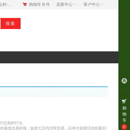
我的美山村-村BD
购物车
0
件
卖家中心
客户中心
购
物
车
进行交易的行为。
0
票据的最低交易价格；如前七日内没有交易，以本次促销活动前最后一