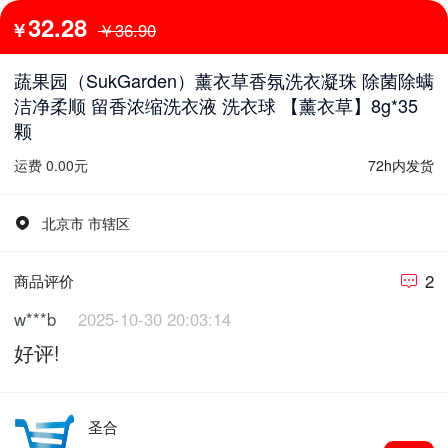
32.28
￥
￥36.90
蔬果园（SukGarden）薰衣草香氛洗衣凝珠 除菌除螨
洁净柔顺 留香浓缩洗衣液 洗衣球 【薰衣草】8g*35
颗
运费 0.00元
72h内发货
北京市 市辖区
2
商品评价
w***b
2025-10-30 20:03:14
好评!
圣合