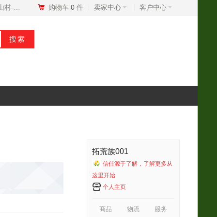
我的美山村-村BD
购物车
0
件
卖家中心
客户中心
拓荒族001
信任源于了解，了解更多从
这里开始
个人主页
商品
物流
服务